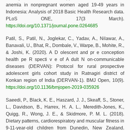
anemia in nonpregnant women aged 19-49 years in
Indonesia: Analysis of 2018 Basic Health Research data.
PLoS ONE, 17(3 March).
https://doi.org/10.1371/journal.pone.0264685
Patil, S., Patil, N., Joglekar, C., Yadav, A., Nilawar, A.,
Banavali, U., Bhat, R., Dombale, V., Warpe, B., Mohite, R.,
& Joshi, K. (2020). A D olescent and pr e conception
health pe R specti v e of A dult N on-communicable
diseases (DERVAN): Protocol for rural prospective
adolescent girls cohort study in Ratnagiri district of
Konkan region of India (DERVAN-1). BMJ Open, 10(9).
https://doi.org/10.1136/bmjopen-2019-035926
Saeedi, P., Black, K. E., Haszard, J. J., Skeaff, S., Stoner,
L., Davidson, B., Harrex, H. A. L., Meredith-Jones, K.,
Quigg, R., Wong, J. E., & Skidmore, P. M. L. (2018).
Dietary patterns, cardiorespiratory and muscular fitness in
9-11-year-old children from Dunedin, New Zealand.