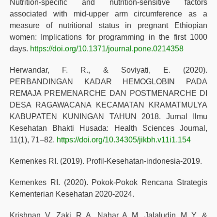
Nutrition-specific and nutrition-sensitive factors
associated with mid-upper arm circumference as a
measure of nutritional status in pregnant Ethiopian
women: Implications for programming in the first 1000
days.
https://doi.org/10.1371/journal.pone.0214358
Herwandar, F. R., & Soviyati, E. (2020).
PERBANDINGAN KADAR HEMOGLOBIN PADA
REMAJA PREMENARCHE DAN POSTMENARCHE DI
DESA RAGAWACANA KECAMATAN KRAMATMULYA
KABUPATEN KUNINGAN TAHUN 2018. Jurnal Ilmu
Kesehatan Bhakti Husada: Health Sciences Journal,
11(1), 71–82.
https://doi.org/10.34305/jikbh.v11i1.154
Kemenkes RI. (2019). Profil-Kesehatan-indonesia-2019.
Kemenkes RI. (2020). Pokok-Pokok Rencana Strategis
Kementerian Kesehatan 2020-2024.
Krishnan, V., Zaki, R. A., Nahar, A. M., Jalaludin, M. Y., &