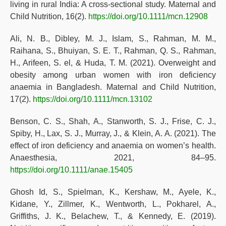
living in rural India: A cross-sectional study. Maternal and
Child Nutrition, 16(2).
https://doi.org/10.1111/mcn.12908
Ali, N. B., Dibley, M. J., Islam, S., Rahman, M. M.,
Raihana, S., Bhuiyan, S. E. T., Rahman, Q. S., Rahman,
H., Arifeen, S. el, & Huda, T. M. (2021). Overweight and
obesity among urban women with iron deficiency
anaemia in Bangladesh. Maternal and Child Nutrition,
17(2).
https://doi.org/10.1111/mcn.13102
Benson, C. S., Shah, A., Stanworth, S. J., Frise, C. J.,
Spiby, H., Lax, S. J., Murray, J., & Klein, A. A. (2021). The
effect of iron deficiency and anaemia on women’s health.
Anaesthesia, 2021, 84–95.
https://doi.org/10.1111/anae.15405
Ghosh Id, S., Spielman, K., Kershaw, M., Ayele, K.,
Kidane, Y., Zillmer, K., Wentworth, L., Pokharel, A.,
Griffiths, J. K., Belachew, T., & Kennedy, E. (2019).