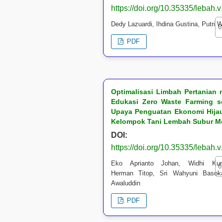
https://doi.org/10.35335/lebah.
Dedy Lazuardi, Ihdina Gustina, Putri 
6
PDF
Optimalisasi Limbah Pertanian 
Edukasi Zero Waste Farming s
Upaya Penguatan Ekonomi Hija
Kelompok Tani Lembah Subur 
DOI:
https://doi.org/10.35335/lebah.
Eko Aprianto Johan, Widhi Kurn
6
Herman Titop, Sri Wahyuni Basok
Awaluddin
PDF