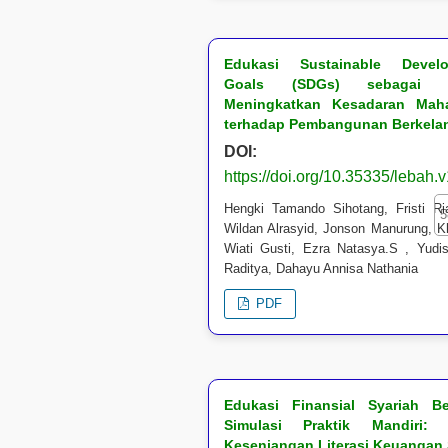
Edukasi Sustainable Devel
Goals (SDGs) sebagai 
Meningkatkan Kesadaran Mah
terhadap Pembangunan Berkela
DOI:
https://doi.org/10.35335/lebah.
Hengki Tamando Sihotang, Fristi Ria
5
Wildan Alrasyid, Jonson Manurung, K
Wiati Gusti, Ezra Natasya.S , Yudist
Raditya, Dahayu Annisa Nathania
PDF
Edukasi Finansial Syariah Be
Simulasi Praktik Mandiri: 
Kesenjangan Literasi Keuangan 