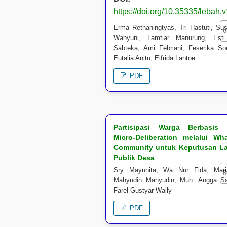
https://doi.org/10.35335/lebah.
Erma Retnaningtyas, Tri Hastuti, Su
6
Wahyuni, Lamtiar Manurung, Esti 
Sabteka, Ami Febriani, Feserika So
Eutalia Anitu, Elfrida Lantoe
PDF
Partisipasi Warga Berbasis D
Micro-Deliberation melalui Wh
Community untuk Keputusan L
Publik Desa
Sry Mayunita, Wa Nur Fida, Mari
6
Mahyudin Mahyudin, Muh. Angga Sa
Farel Gustyar Wally
PDF