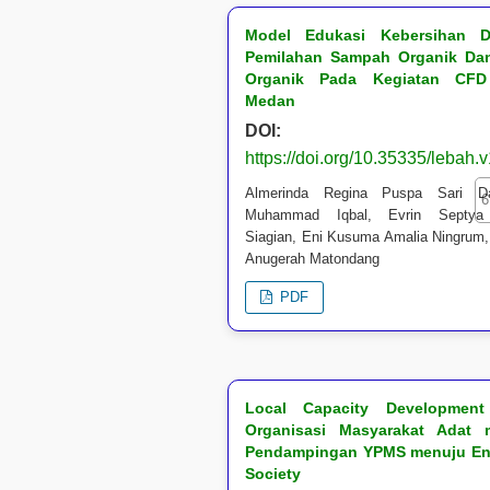
Model Edukasi Kebersihan 
Pemilahan Sampah Organik Da
Organik Pada Kegiatan CFD
Medan
DOI:
https://doi.org/10.35335/lebah.
Almerinda Regina Puspa Sari Da
6
Muhammad Iqbal, Evrin Septya 
Siagian, Eni Kusuma Amalia Ningrum,
Anugerah Matondang
PDF
Local Capacity Developmen
Organisasi Masyarakat Adat m
Pendampingan YPMS menuju E
Society