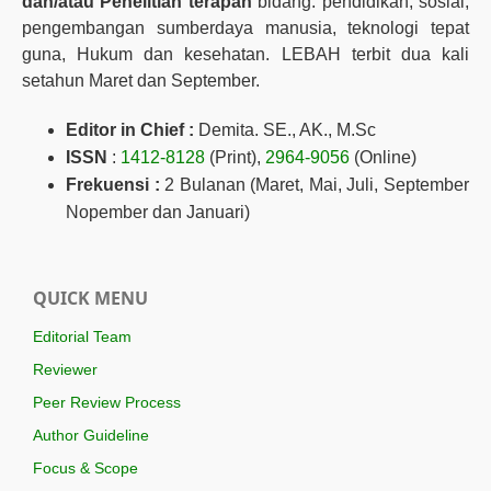
dan/atau Penelitian terapan
bidang: pendidikan, sosial,
pengembangan sumberdaya manusia, teknologi tepat
guna, Hukum dan kesehatan. LEBAH terbit dua kali
setahun Maret dan September.
Editor in Chief :
Demita. SE., AK., M.Sc
ISSN
:
1412-8128
(Print),
2964-9056
(Online)
Frekuensi :
2 Bulanan (Maret, Mai, Juli, September
Nopember dan Januari)
QUICK MENU
Editorial Team
Reviewer
Peer Review Process
Author Guideline
Focus & Scope