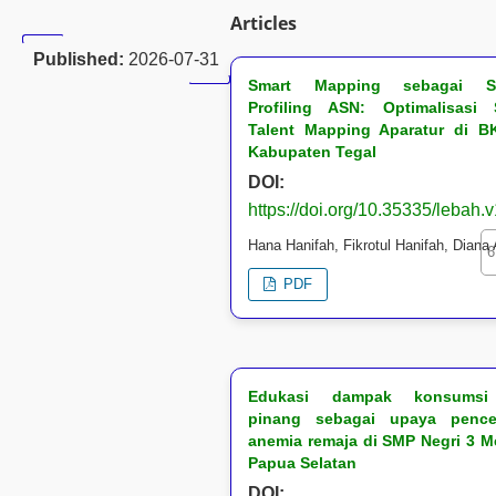
Articles
Published:
2026-07-31
Smart Mapping sebagai Str
Profiling ASN: Optimalisasi 
Talent Mapping Aparatur di 
Kabupaten Tegal
DOI:
https://doi.org/10.35335/lebah.
Hana Hanifah, Fikrotul Hanifah, Diana 
6
PDF
Edukasi dampak konsumsi 
pinang sebagai upaya penc
anemia remaja di SMP Negri 3 M
Papua Selatan
DOI: