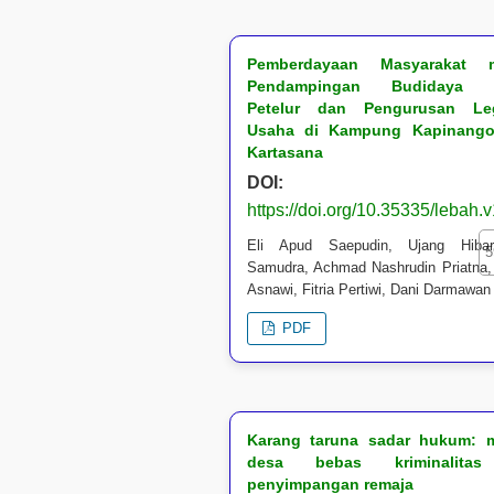
Pemberdayaan Masyarakat m
Pendampingan Budidaya 
Petelur dan Pengurusan Leg
Usaha di Kampung Kapinang
Kartasana
DOI:
https://doi.org/10.35335/lebah.
Eli Apud Saepudin, Ujang Hibar
5
Samudra, Achmad Nashrudin Priatna,
Asnawi, Fitria Pertiwi, Dani Darmawan
PDF
Karang taruna sadar hukum: 
desa bebas kriminalita
penyimpangan remaja