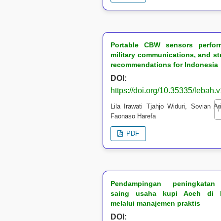
Portable CBW sensors perfor
military communications, and st
recommendations for Indonesia
DOI:
https://doi.org/10.35335/lebah.
Lila Irawati Tjahjo Widuri, Sovian Ar
7
Faonaso Harefa
PDF
Pendampingan peningkatan
saing usaha kupi Aceh di 
melalui manajemen praktis
DOI: