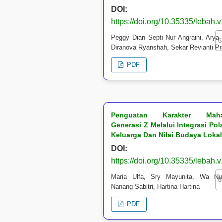
DOI:
https://doi.org/10.35335/lebah.
Peggy Dian Septi Nur Angraini, Arya
6
Diranova Ryanshah, Sekar Revianti Pr
PDF
Penguatan Karakter Maha
Generasi Z Melalui Integrasi Po
Keluarga Dan Nilai Budaya Lokal
DOI:
https://doi.org/10.35335/lebah.
Maria Ulfa, Sry Mayunita, Wa Nu
6
Nanang Sabitri, Hartina Hartina
PDF