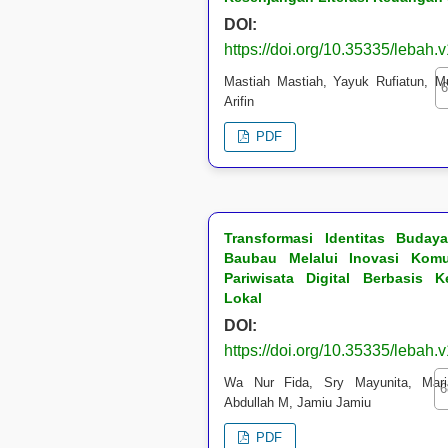
DOI:
https://doi.org/10.35335/lebah.
Mastiah Mastiah, Yayuk Rufiatun, 
6
Arifin
PDF
Transformasi Identitas Buday
Baubau Melalui Inovasi Komu
Pariwisata Digital Berbasis Ke
Lokal
DOI:
https://doi.org/10.35335/lebah.
Wa Nur Fida, Sry Mayunita, Mari
6
Abdullah M, Jamiu Jamiu
PDF