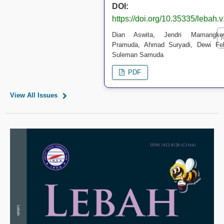
DOI:
https://doi.org/10.35335/lebah.
Dian Aswita, Jendri Mamangke
7
Pramuda, Ahmad Suryadi, Dewi Febr
Suleman Samuda
PDF
View All Issues